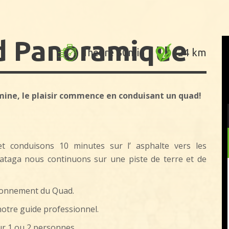
d Panoramique
1heure 30min
24 km
rmine, le plaisir commence en conduisant un quad!
 conduisons 10 minutes sur l’ asphalte vers les
Fataga nous continuons sur une piste de terre et de
tionnement du Quad.
notre guide professionnel.
r 1 ou 2 personnes.