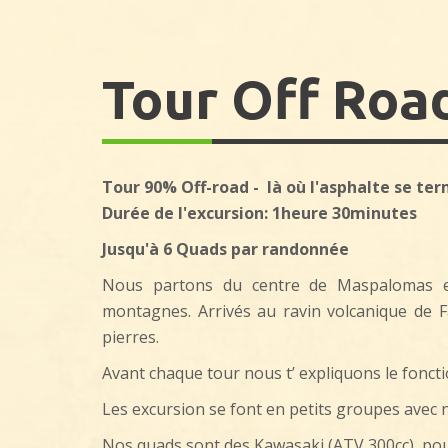
Tour Off Roa
Tour 90% Off-road -
là où l'asphalte se te
Durée de l'excursion: 1heure 30minutes
Jusqu'à 6 Quads par randonnée
Nous partons du centre de Maspalomas et
montagnes. Arrivés au ravin volcanique de 
pierres.
Avant chaque tour nous t’ expliquons le fonc
Les excursion se font en petits groupes avec 
Nos quads sont des Kawasaki (ATV 300cc), pou